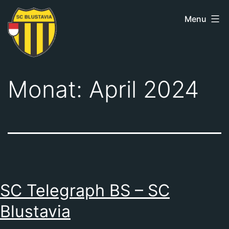
Skip
Menu
to
content
SC
Blustavia
Monat:
April 2024
SC Telegraph BS – SC
Blustavia