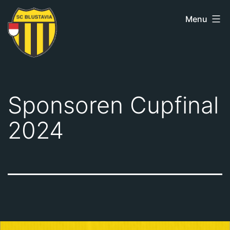
Skip
Menu
to
content
SC
Blustavia
Sponsoren Cupfinal
2024