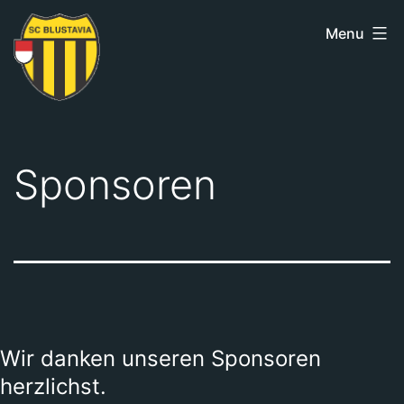
Skip
Menu
to
content
SC
Blustavia
Sponsoren
Wir danken unseren Sponsoren
herzlichst.