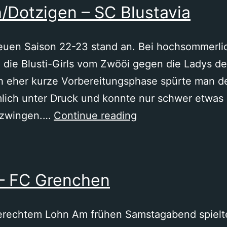
/Dotzigen – SC Blustavia
Blustavia
 neuen Saison 22-23 stand an. Bei hochsommerl
n die Blusti-Girls vom Zwööi gegen die Ladys d
h eher kurze Vorbereitungsphase spürte man de
lich unter Druck und konnte nur schwer etwas 
FC
erzwingen.…
Continue reading
Diessbach/Dotzige
–
SC
 – FC Grenchen
Blustavia
gerechtem Lohn Am frühen Samstagabend spielten