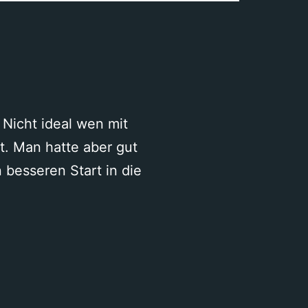
Nicht ideal wen mit
t. Man hatte aber gut
 besseren Start in die
SC
Blustavia
–
FC
Klus-