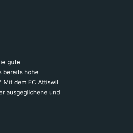
n
ia
ie gute
s bereits hohe
Z Mit dem FC Attiswil
mer ausgeglichene und