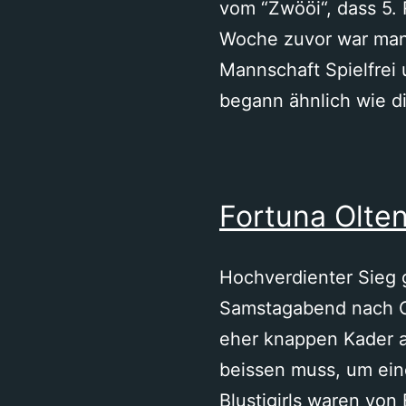
vom “Zwööi“, dass 5.
Woche zuvor war man 
Mannschaft Spielfrei 
begann ähnlich wie d
Fortuna Olten
Hochverdienter Sieg 
Samstagabend nach O
eher knappen Kader a
beissen muss, um ein
Blustigirls waren vo