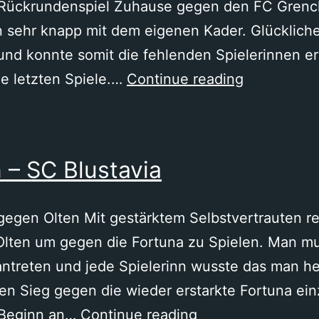
 Rückrundenspiel Zuhause gegen den FC Grench
sehr knapp mit dem eigenen Kader. Glücklicher
und konnte somit die fehlenden Spielerinnen er
SC
ie letzten Spiele.…
Continue reading
Blustavia
–
FC
 – SC Blustavia
Grenchen
gegen Olten Mit gestärktem Selbstvertrauten r
lten um gegen die Fortuna zu Spielen. Man mu
ntreten und jede Spielerinn wusste das man he
en Sieg gegen die wieder erstarkte Fortuna ein
Fortuna
n Beginn an…
Continue reading