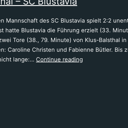
hal – SC Blustavia
Dul
en Mannschaft des SC Blustavia spielt 2:2 unen
 hatte Blustavia die Führung erzielt (33. Minu
wei Tore (38., 79. Minute) von Klus-Balsthal i
fen: Caroline Christen und Fabienne Bütler. Bis
FC
nicht lange:…
Continue reading
Klus-
Balsthal
–
SC
Blustavia