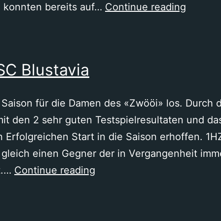
FC
 konnten bereits auf…
Continue reading
Dullike
–
SC
 SC Blustavia
Blustav
 Saison für die Damen des «Zwööi» los. Durch d
t den 2 sehr guten Testspielresultaten und da
n Erfolgreichen Start in die Saison erhoffen. 1H
 gleich einen Gegner der in Vergangenheit im
FC
t.…
Continue reading
Attiswil
–
SC