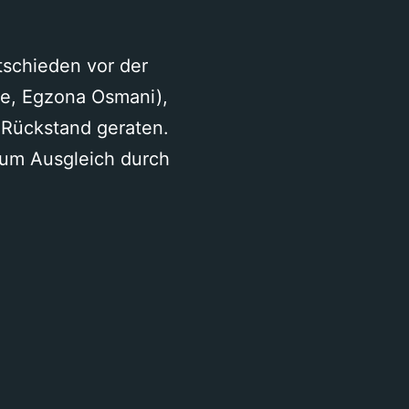
liken
tschieden vor der
te, Egzona Osmani),
n Rückstand geraten.
 zum Ausgleich durch