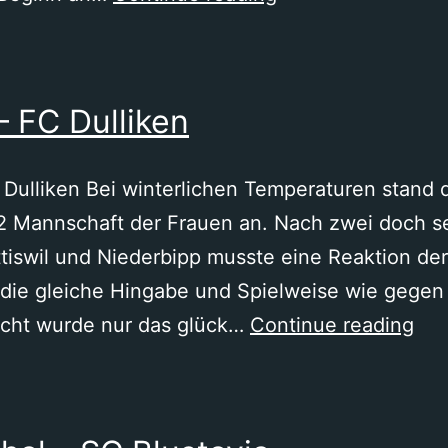
Olten
–
SC
– FC Dulliken
Blustavia
Dulliken Bei winterlichen Temperaturen stand d
2 Mannschaft der Frauen an. Nach zwei doch se
tiswil und Niederbipp musste eine Reaktion de
e die gleiche Hingabe und Spielweise wie gege
SC
macht wurde nur das glück…
Continue reading
Blu
–
FC