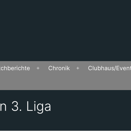
chberichte
Chronik
Clubhaus/Even
Open
Open
menu
menu
n 3. Liga