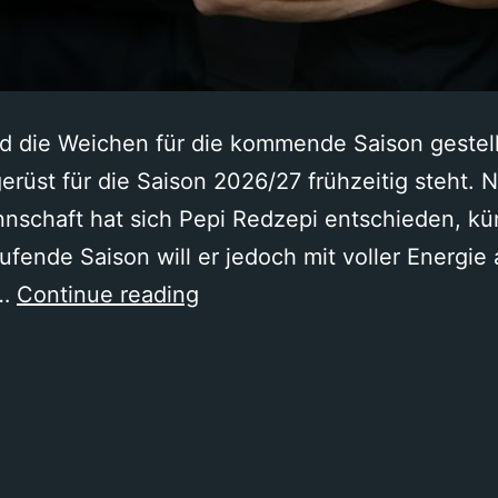
d die Weichen für die kommende Saison gestellt
erüst für die Saison 2026/27 frühzeitig steht. N
nnschaft hat sich Pepi Redzepi entschieden, kü
aufende Saison will er jedoch mit voller Energie
Trainerstaff
r…
Continue reading
steht
für
die
Saison
2026/27