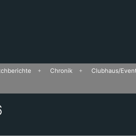
chberichte
Chronik
Clubhaus/Even
Open
Open
menu
menu
6