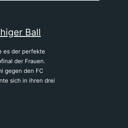
higer Ball
e es der perfekte
final der Frauen.
mi gegen den FC
e sich in ihren drei
le,
eterkrimi