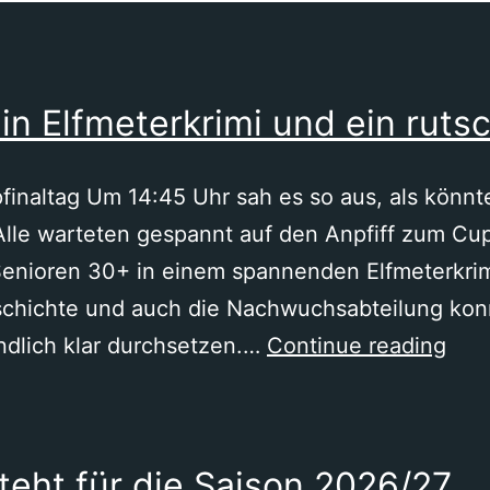
ein Elfmeterkrimi und ein rutsc
finaltag Um 14:45 Uhr sah es so aus, als könnt
lle warteten gespannt auf den Anpfiff zum Cup
Senioren 30+ in einem spannenden Elfmeterkri
chichte und auch die Nachwuchsabteilung konnt
Vier
ndlich klar durchsetzen.…
Continue reading
Poka
ein
Elfm
steht für die Saison 2026/27