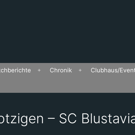
chberichte
Chronik
Clubhaus/Even
Open
Open
menu
menu
tzigen – SC Blustavi