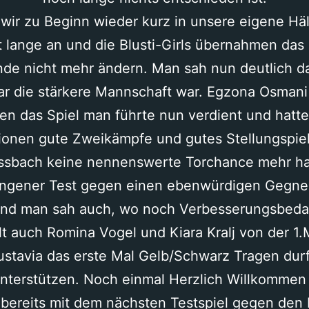
wir zu Beginn wieder kurz in unsere eigene Häl
t lange an und die Blusti-Girls übernahmen das S
nde nicht mehr ändern. Man sah nun deutlich d
lar die stärkere Mannschaft war. Egzona Osma
en das Spiel man führte nun verdient und hatte 
onen gute Zweikämpfe und gutes Stellungspiel
ssbach keine nennenswerte Torchance mehr ha
ungener Test gegen einen ebenwürdigen Gegner. 
und man sah auch, wo noch Verbesserungsbedarf
t auch Romina Vogel und Kiara Kralj von der 1
lustavia das erste Mal Gelb/Schwarz Tragen dur
nterstützen. Noch einmal Herzlich Willkommen
bereits mit dem nächsten Testspiel gegen den 