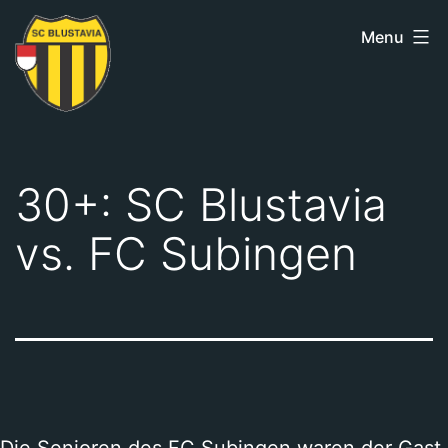
Skip
Menu
to
content
SC
Blustavia
30+: SC Blustavia
vs. FC Subingen