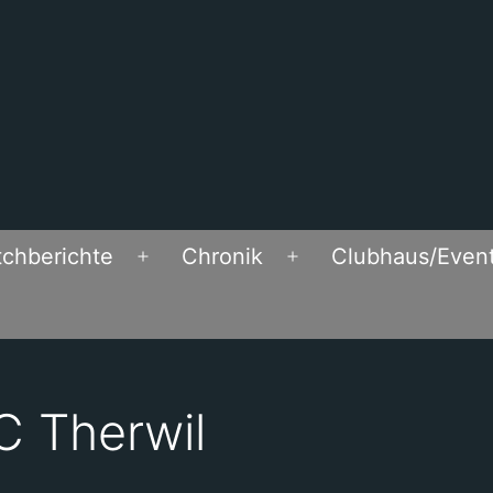
chberichte
Chronik
Clubhaus/Even
Open
Open
menu
menu
C Therwil