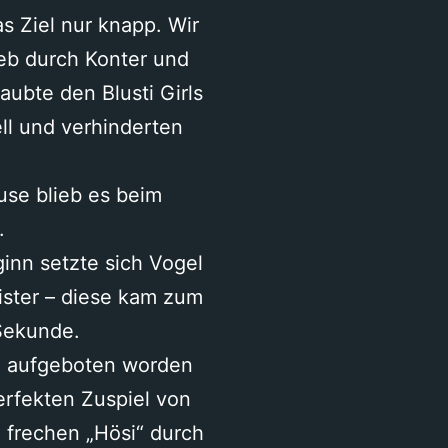
s Ziel nur knapp. Wir
ieb durch Konter und
aubte den Blusti Girls
ell und verhinderten
se blieb es beim
.
ginn setzte sich Vogel
ister – diese kam zum
 Sekunde.
an aufgeboten worden
erfekten Zuspiel von
m frechen „Hösi“ durch