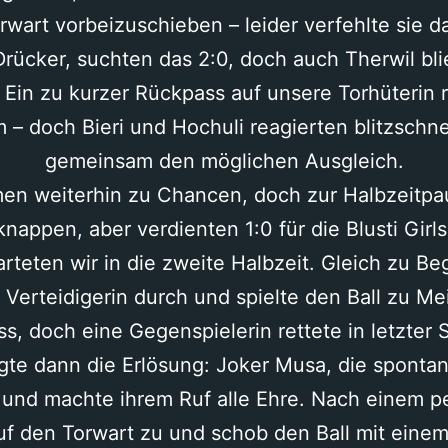
rwart vorbeizuschieben – leider verfehlte sie da
rücker, suchten das 2:0, doch auch Therwil bl
 Ein zu kurzer Rückpass auf unsere Torhüterin r
 – doch Bieri und Hochuli reagierten blitzschn
gemeinsam den möglichen Ausgleich.
en weiterhin zu Chancen, doch zur Halbzeitpau
knappen, aber verdienten 1:0 für die Blusti Girls
tarteten wir in die zweite Halbzeit. Gleich zu Be
 Verteidigerin durch und spielte den Ball zu Me
s, doch eine Gegenspielerin rettete in letzter
olgte dann die Erlösung: Joker Musa, die spont
– und machte ihrem Ruf alle Ehre. Nach einem p
n auf den Torwart zu und schob den Ball mit eine