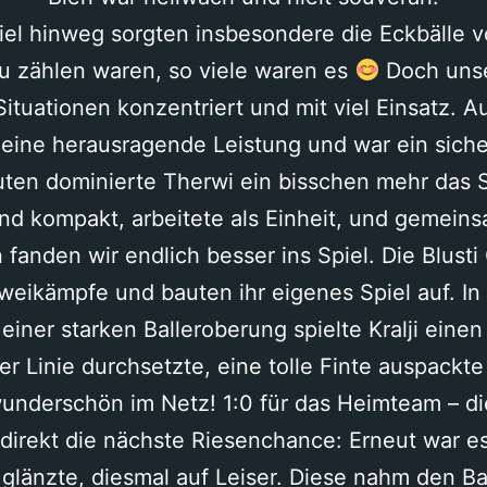
el hinweg sorgten insbesondere die Eckbälle vo
 zählen waren, so viele waren es
Doch unse
Situationen konzentriert und mit viel Einsatz. A
eine herausragende Leistung und war ein siche
uten dominierte Therwi ein bisschen mehr das
nd kompakt, arbeitete als Einheit, und gemeins
 fanden wir endlich besser ins Spiel. Die Blusti G
eikämpfe und bauten ihr eigenes Spiel auf. In 
iner starken Balleroberung spielte Kralji eine
der Linie durchsetzte, eine tolle Finte auspackt
wunderschön im Netz! 1:0 für das Heimteam – di
 direkt die nächste Riesenchance: Erneut war es 
 glänzte, diesmal auf Leiser. Diese nahm den B