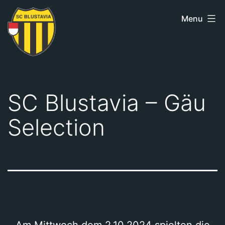
Skip
Menu
to
content
SC
Blustavia
SC Blustavia – Gäu
Selection