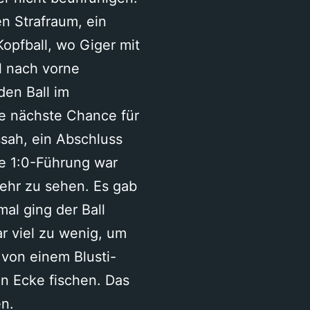
en Strafraum, ein
Kopfball, wo Giger mit
l nach vorne
den Ball im
ie nächste Chance für
ussah, ein Abschluss
die 1:0-Führung war
mehr zu sehen. Es gab
al ging der Ball
r viel zu wenig, um
von einem Blusti-
en Ecke fischen. Das
n.