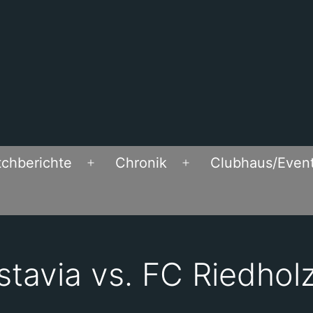
chberichte
Chronik
Clubhaus/Even
Open
Open
menu
menu
stavia vs. FC Riedhol