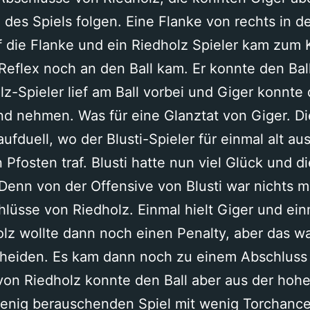
 des Spiels folgen. Eine Flanke von rechts in d
ief die Flanke und ein Riedholz Spieler kam zum 
Reflex noch an den Ball kam. Er konnte den Bal
z-Spieler lief am Ball vorbei und Giger konnte 
nd nehmen. Was für eine Glanztat von Giger. D
aufduell, wo der Blusti-Spieler für einmal alt a
 Pfosten traf. Blusti hatte nun viel Glück und 
Denn von der Offensive von Blusti war nichts 
üsse von Riedholz. Einmal hielt Giger und einm
lz wollte dann noch einen Penalty, aber das wa
scheiden. Es kam dann noch zu einem Abschluss 
 von Riedholz konnte den Ball aber aus der hoh
enig berauschenden Spiel mit wenig Torchance