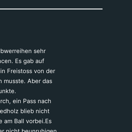
Abwerreihen sehr
ncen. Es gab auf
ein Freistoss von der
en musste. Aber das
unkte.
urch, ein Pass nach
edholz blieb nicht
e am Ball vorbei.Es
er nicht beunruhigen.