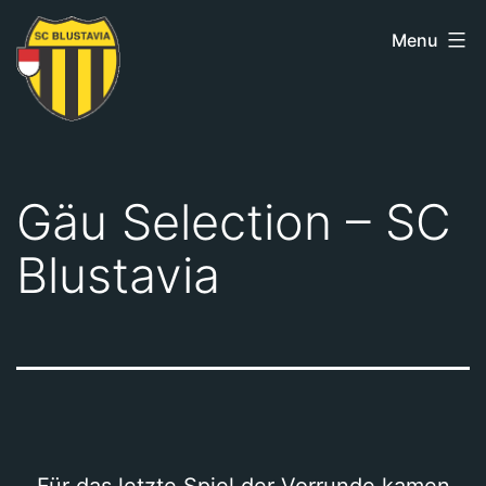
Skip
Menu
to
content
SC
Blustavia
Gäu Selection – SC
Blustavia