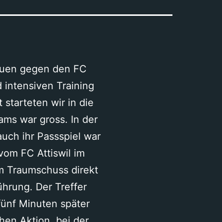
rauen gegen den FC
 intensiven Training
 starteten wir in die
ams war gross. In der
uch ihr Passspiel war
vom FC Attiswil im
em Traumschuss direkt
ührung. Der Treffer
fünf Minuten später
chen Aktion, bei der