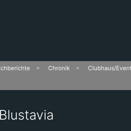
chberichte
Chronik
Clubhaus/Even
Open
Open
menu
menu
Blustavia