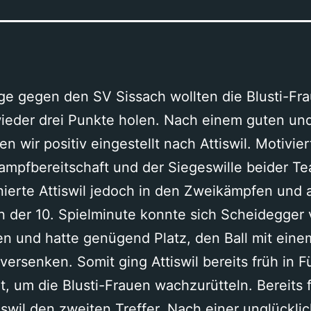
ge gegen den SV Sissach wollten die Blusti-F
wieder drei Punkte holen. Nach einem guten und
 wir positiv eingestellt nach Attiswil. Motiviert
Kampfbereitschaft und der Siegeswille beider Te
nierte Attiswil jedoch in den Zweikämpfen und a
in der 10. Spielminute konnte sich Scheidegger 
en und hatte genügend Platz, den Ball mit ein
 versenken. Somit ging Attiswil bereits früh in F
ht, um die Blusti-Frauen wachzurütteln. Bereits 
iswil den zweiten Treffer. Nach einer unglückli