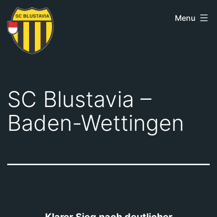
Skip
Menu
to
content
SC
Blustavia
SC Blustavia –
Baden-Wettingen