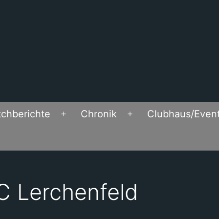
chberichte
Chronik
Clubhaus/Even
Open
Open
menu
menu
FC Lerchenfeld