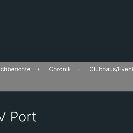
chberichte
Chronik
Clubhaus/Even
Open
Open
menu
menu
V Port