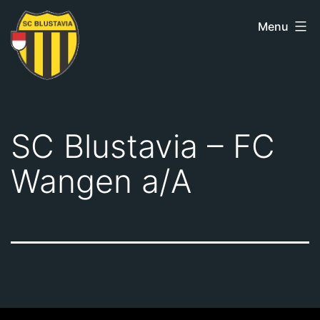
Skip
Menu
to
content
SC
Blustavia
SC Blustavia – FC
Wangen a/A